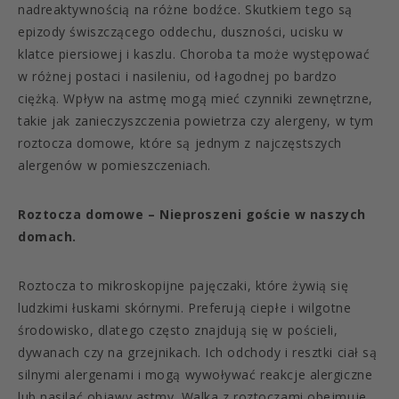
nadreaktywnością na różne bodźce. Skutkiem tego są
epizody świszczącego oddechu, duszności, ucisku w
klatce piersiowej i kaszlu. Choroba ta może występować
w różnej postaci i nasileniu, od łagodnej po bardzo
ciężką. Wpływ na astmę mogą mieć czynniki zewnętrzne,
takie jak zanieczyszczenia powietrza czy alergeny, w tym
roztocza domowe, które są jednym z najczęstszych
alergenów w pomieszczeniach.
Roztocza domowe – Nieproszeni goście w naszych
domach.
Roztocza to mikroskopijne pajęczaki, które żywią się
ludzkimi łuskami skórnymi. Preferują ciepłe i wilgotne
środowisko, dlatego często znajdują się w pościeli,
dywanach czy na grzejnikach. Ich odchody i resztki ciał są
silnymi alergenami i mogą wywoływać reakcje alergiczne
lub nasilać objawy astmy. Walka z roztoczami obejmuje