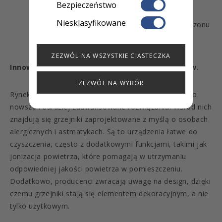
Bezpieczeństwo
powtarzać proces czyszczenia, najlepiej co
Niesklasyfikowane
najmniej raz w roku, przed rozpoczęciem sezonu
grzewczego.
ZEZWÓL NA WSZYSTKIE CIASTECZKA
Innowacyjne rozwiązania w produkcji grzejników.
ZEZWÓL NA WYBÓR
Rynek grzejników ciągle się rozwija, oferując coraz to
nowsze i bardziej zaawansowane rozwiązania. Wśród nich
znajdują się grzejniki zaprojektowane z myślą o osobach
alergicznych i astmatykach. Są to urządzenia łatwe do
czyszczenia, często z dodatkowymi funkcjami, takimi jak
jonizacja powietrza, które pomagają w utrzymaniu
odpowiedniej jakości powietrza w pomieszczeniu.
Dodatkowo, producenci zwracają uwagę na design, dzięki
czemu grzejniki stają się elementem dekoracyjnym, a nie
tylko użytkowym.