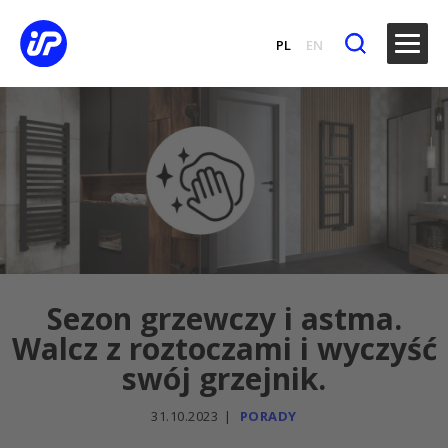
PL
EN
Sezon grzewczy i astma.
Walcz z roztoczami i wyczyść
swój grzejnik.
31.10.2023
PORADY