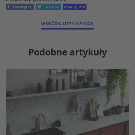
Udostępnij
Tweetnij
Kopiuj link
WRÓĆ DO LISTY WPISÓW
Podobne artykuły