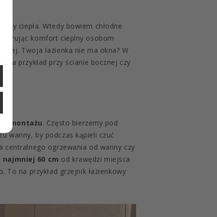
utraty ciepła. Wtedy bowiem chłodne
 oferując komfort cieplny osobom
trznej. Twoja łazienka nie ma okna? W
a – na przykład przy ścianie bocznej czy
ch montażu
. Często bierzemy pod
żu wanny, by podczas kąpieli czuć
ra centralnego ogrzewania od wanny czy
 najmniej 60 cm
od krawędzi miejsca
o. To na przykład grzejnik łazienkowy