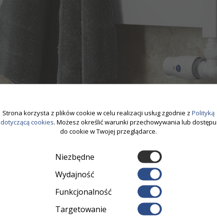
Strona korzysta z plików cookie w celu realizacji usług zgodnie z
Polityką
dotyczącą cookies
. Możesz określić warunki przechowywania lub dostępu
do cookie w Twojej przeglądarce.
BELTI
(zdj.
)
Niezbędne
gę przed montażem kaloryfera 
Wydajność
Funkcjonalność
Targetowanie